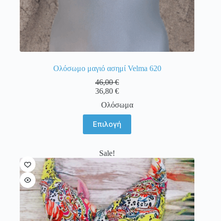
Ολόσωμο μαγιό ασημί Velma 620
46,00
€
36,80
€
Ολόσωμα
Αυτό
Επιλογή
το
προϊόν
έχει
Sale!
πολλαπλές
παραλλαγές.
Οι
επιλογές
μπορούν
να
επιλεγούν
στη