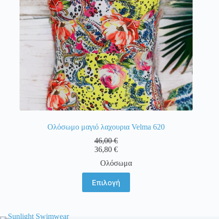
σελίδα
του
προϊόντος
Ολόσωμο μαγιό λαχουρια Velma 620
46,00
€
36,80
€
Ολόσωμα
Αυτό
Επιλογή
το
προϊόν
έχει
πολλαπλές