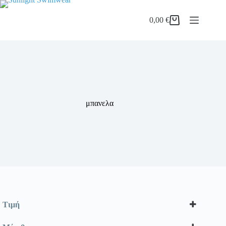
Μετάβαση
στο
0,00
€
περιεχόμενο
Καλάθι
Αγορών
μπανελα
Τιμή