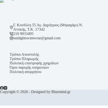
παραλλαγές.
Οι
επιλογές
μπορούν
να
επιλεγούν
Γ. Κονδύλη 55 Αγ. Δημήτριος (Μπραχάμι) Ν.
στη
Αττικής, Τ.Κ. 17342
σελίδα
210 9933495
του
sunlightswimwear@gmail.com
προϊόντος
Τρόποι Αποστολής
Τρόποι Πληρωμής
Πολιτική επιστροφής χρημάτων
Όροι παροχής υπηρεσιών
Πολιτική απορρήτου
Copyright © 2026 - Designed by Bluemind.gr