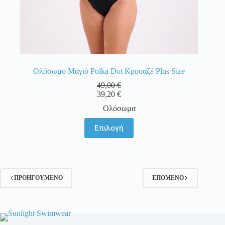
Ολόσωμο Μαγιό Polka Dot Κρουαζέ Plus Size
49,00
€
39,20
€
Ολόσωμα
Αυτό
Επιλογή
το
προϊόν
έχει
πολλαπλές
παραλλαγές.
Οι
ΠΡΟΗΓΟΎΜΕΝΟ
ΕΠΌΜΕΝΟ
επιλογές
μπορούν
να
επιλεγούν
στη