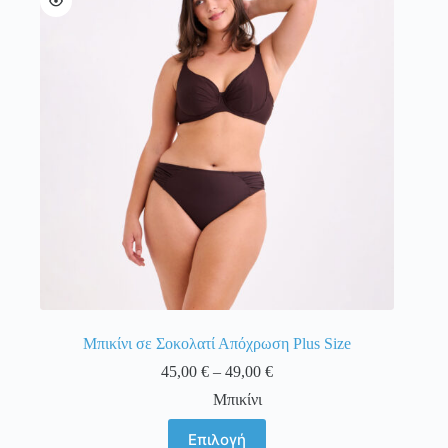
επιλογές
μπορούν
να
επιλεγούν
στη
σελίδα
του
προϊόντος
Μπικίνι σε Σοκολατί Απόχρωση Plus Size
Price
45,00
€
–
49,00
€
range:
Μπικίνι
45,00 €
through
Αυτό
Επιλογή
49,00 €
το