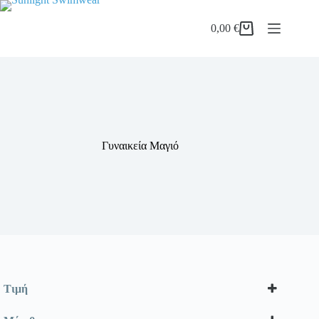
Μετάβαση
στο
0,00
€
περιεχόμενο
Καλάθι
Αγορών
Γυναικεία Μαγιό
Τιμή