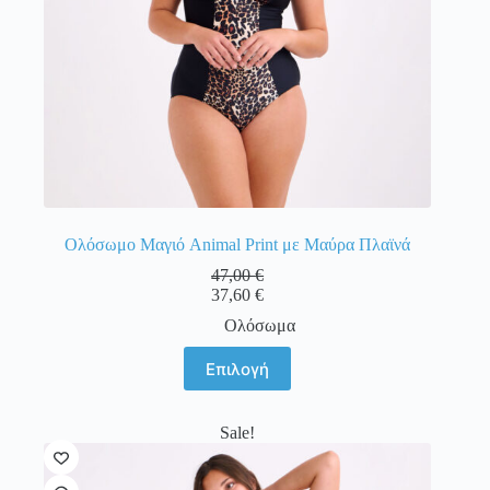
προϊόντος
Ολόσωμο Μαγιό Animal Print με Μαύρα Πλαϊνά
47,00
€
37,60
€
Ολόσωμα
Αυτό
Επιλογή
το
προϊόν
έχει
Sale!
πολλαπλές
παραλλαγές.
Οι