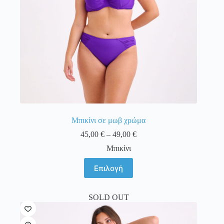
Μπικίνι σε μωβ χρώμα
Price
45,00
€
–
49,00
€
range:
Μπικίνι
45,00 €
through
Αυτό
Επιλογή
49,00 €
το
προϊόν
έχει
SOLD OUT
πολλαπλές
παραλλαγές.
Οι