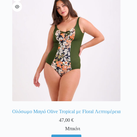
Οι
επιλογές
μπορούν
να
επιλεγούν
στη
σελίδα
του
προϊόντος
Ολόσωμο Μαγιό Olive Tropical με Floral Λεπτομέρεια
47,00
€
Μπικίνι
Αυτό