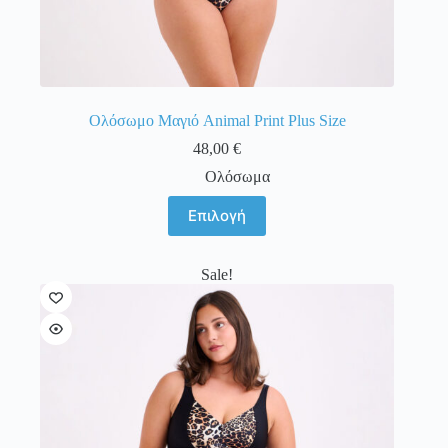
Ολόσωμο Μαγιό Animal Print Plus Size
48,00
€
Ολόσωμα
Αυτό
Επιλογή
το
προϊόν
έχει
Sale!
πολλαπλές
παραλλαγές.
Οι
επιλογές
μπορούν
να
επιλεγούν
στη
σελίδα
του