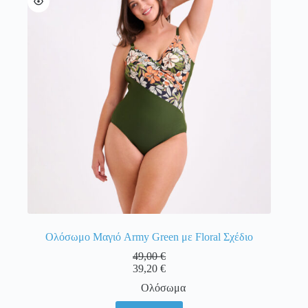
επιλογές
μπορούν
να
επιλεγούν
στη
σελίδα
του
προϊόντος
Ολόσωμο Μαγιό Army Green με Floral Σχέδιο
49,00
€
39,20
€
Ολόσωμα
Αυτό