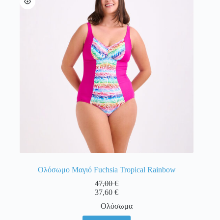
επιλογές
μπορούν
να
επιλεγούν
στη
σελίδα
του
προϊόντος
Ολόσωμο Μαγιό Fuchsia Tropical Rainbow
47,00
€
37,60
€
Ολόσωμα
Αυτό