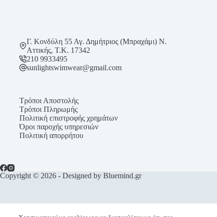
σελίδα
του
προϊόντος
Γ. Κονδύλη 55 Αγ. Δημήτριος (Μπραχάμι) Ν.
Αττικής, Τ.Κ. 17342
210 9933495
sunlightswimwear@gmail.com
Τρόποι Αποστολής
Τρόποι Πληρωμής
Πολιτική επιστροφής χρημάτων
Όροι παροχής υπηρεσιών
Πολιτική απορρήτου
Copyright © 2026 - Designed by Bluemind.gr