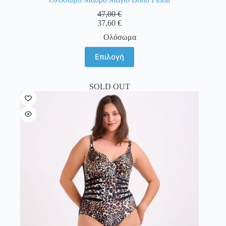
47,00
€
37,60
€
Ολόσωμα
Αυτό
Επιλογή
το
προϊόν
έχει
SOLD OUT
πολλαπλές
παραλλαγές.
Οι
επιλογές
μπορούν
να
επιλεγούν
στη
σελίδα
του
προϊόντος