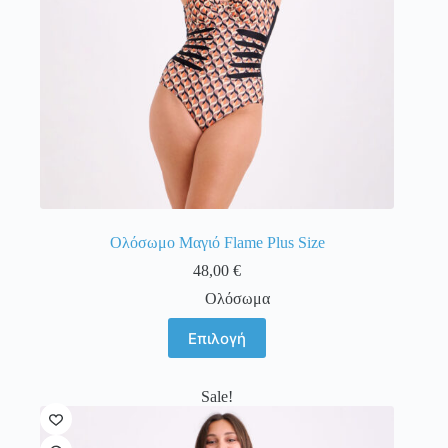
του
προϊόντος
Ολόσωμο Μαγιό Flame Plus Size
48,00
€
Ολόσωμα
Αυτό
Επιλογή
το
προϊόν
έχει
Sale!
πολλαπλές
παραλλαγές.
Οι