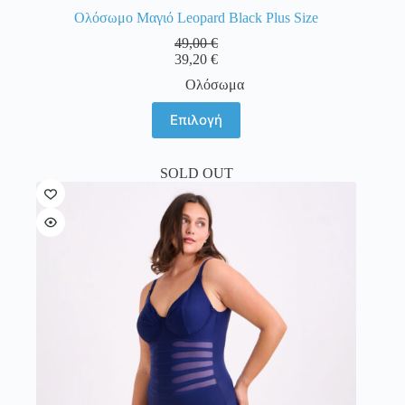
Ολόσωμο Μαγιό Leopard Black Plus Size
49,00
€
39,20
€
Ολόσωμα
Αυτό
Επιλογή
το
προϊόν
έχει
SOLD OUT
πολλαπλές
παραλλαγές.
Οι
επιλογές
μπορούν
να
επιλεγούν
στη
σελίδα
του
προϊόντος