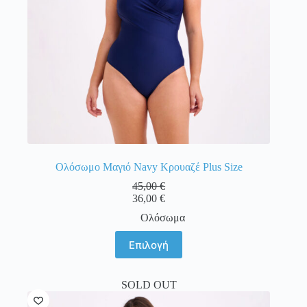
του
προϊόντος
Ολόσωμο Μαγιό Navy Κρουαζέ Plus Size
45,00
€
36,00
€
Ολόσωμα
Αυτό
Επιλογή
το
προϊόν
έχει
SOLD OUT
πολλαπλές
παραλλαγές.