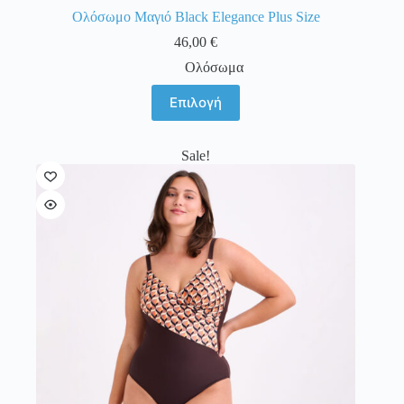
Ολόσωμο Μαγιό Black Elegance Plus Size
46,00
€
Ολόσωμα
Αυτό
Επιλογή
το
προϊόν
έχει
Sale!
πολλαπλές
παραλλαγές.
Οι
επιλογές
μπορούν
να
επιλεγούν
στη
σελίδα
του
προϊόντος