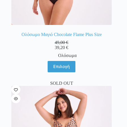
Ολόσωμο Μαγιό Chocolate Flame Plus Size
49,00
€
39,20
€
Ολόσωμα
Αυτό
Επιλογή
το
προϊόν
έχει
SOLD OUT
πολλαπλές
παραλλαγές.
Οι
επιλογές
μπορούν
να
επιλεγούν
στη
σελίδα