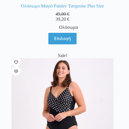
Ολόσωμο Μαγιό Paisley Turquoise Plus Size
49,00
€
39,20
€
Ολόσωμα
Αυτό
Επιλογή
το
προϊόν
έχει
Sale!
πολλαπλές
παραλλαγές.
Οι
επιλογές
μπορούν
να
επιλεγούν
στη
σελίδα
του
προϊόντος