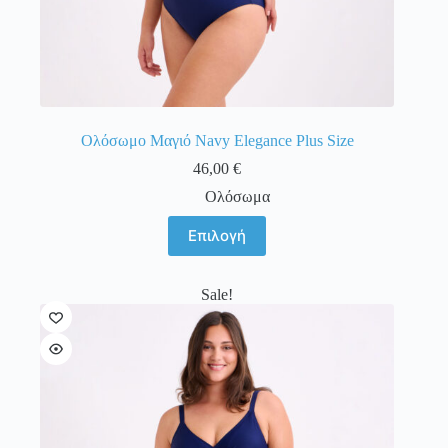
Ολόσωμο Μαγιό Navy Elegance Plus Size
46,00
€
Ολόσωμα
Αυτό
Επιλογή
το
προϊόν
έχει
Sale!
πολλαπλές
παραλλαγές.
Οι
επιλογές
μπορούν
να
επιλεγούν
στη
σελίδα