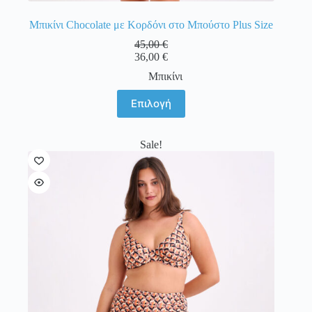
Μπικίνι Chocolate με Κορδόνι στο Μπούστο Plus Size
45,00
€
36,00
€
Μπικίνι
Αυτό
Επιλογή
το
προϊόν
έχει
Sale!
πολλαπλές
παραλλαγές.
Οι
επιλογές
μπορούν
να
επιλεγούν
στη
σελίδα
του
προϊόντος