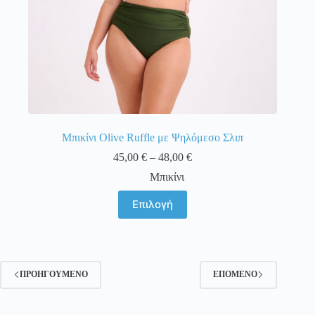
Μπικίνι Olive Ruffle με Ψηλόμεσο Σλιπ
Price
45,00
€
–
48,00
€
range:
Μπικίνι
45,00 €
through
Αυτό
Επιλογή
48,00 €
το
προϊόν
έχει
πολλαπλές
παραλλαγές.
Οι
ΠΡΟΗΓΟΎΜΕΝΟ
ΕΠΌΜΕΝΟ
επιλογές
μπορούν
να