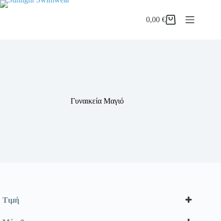
Μετάβαση
στο
0,00
€
περιεχόμενο
Καλάθι
Αγορών
Γυναικεία Μαγιό
Τιμή