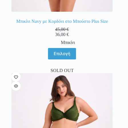
Μπικίνι Navy με Κορδόνι στο Μπούστο Plus Size
45,00
€
36,00
€
Μπικίνι
Αυτό
Επιλογή
το
προϊόν
έχει
SOLD OUT
πολλαπλές
παραλλαγές.
Οι
επιλογές
μπορούν
να
επιλεγούν
στη
σελίδα
του
προϊόντος