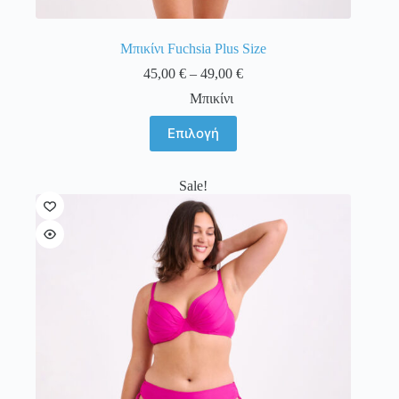
Μπικίνι Fuchsia Plus Size
Price
45,00
€
–
49,00
€
range:
Μπικίνι
45,00 €
through
Αυτό
Επιλογή
49,00 €
το
προϊόν
έχει
Sale!
πολλαπλές
παραλλαγές.
Οι
επιλογές
μπορούν
να
επιλεγούν
στη
σελίδα
του
προϊόντος