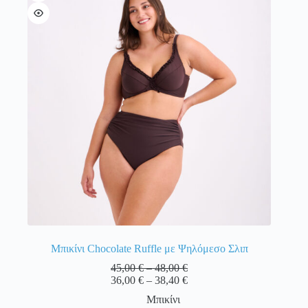
Οι
επιλογές
μπορούν
να
επιλεγούν
στη
σελίδα
του
προϊόντος
Μπικίνι Chocolate Ruffle με Ψηλόμεσο Σλιπ
Price
45,00
€
–
48,00
€
range:
Price
36,00
€
–
38,40
€
45,00 €
range:
Μπικίνι
through
36,00 €