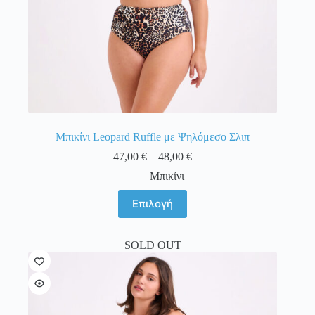
Μπικίνι Leopard Ruffle με Ψηλόμεσο Σλιπ
Price
47,00
€
–
48,00
€
range:
Μπικίνι
47,00 €
through
Αυτό
Επιλογή
48,00 €
το
προϊόν
έχει
SOLD OUT
πολλαπλές
παραλλαγές.
Οι
επιλογές
μπορούν
να