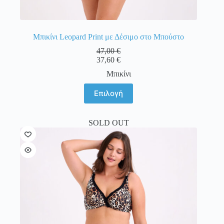
Μπικίνι Leopard Print με Δέσιμο στο Μπούστο
47,00
€
37,60
€
Μπικίνι
Αυτό
Επιλογή
το
προϊόν
έχει
SOLD OUT
πολλαπλές
παραλλαγές.
Οι
επιλογές
μπορούν
να
επιλεγούν
στη
σελίδα
του
προϊόντος