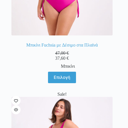
Μπικίνι Fuchsia με Δέσιμο στα Πλαϊνά
47,00
€
37,60
€
Μπικίνι
Αυτό
Επιλογή
το
προϊόν
έχει
Sale!
πολλαπλές
παραλλαγές.
Οι
επιλογές
μπορούν
να
επιλεγούν