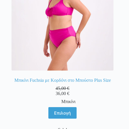
στη
σελίδα
του
προϊόντος
Μπικίνι Fuchsia με Κορδόνι στο Μπούστο Plus Size
45,00
€
36,00
€
Μπικίνι
Αυτό
Επιλογή
το
προϊόν
έχει