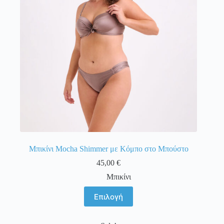
επιλεγούν
στη
σελίδα
του
προϊόντος
Μπικίνι Mocha Shimmer με Κόμπο στο Μπούστο
45,00
€
Μπικίνι
Αυτό
Επιλογή
το
προϊόν
έχει