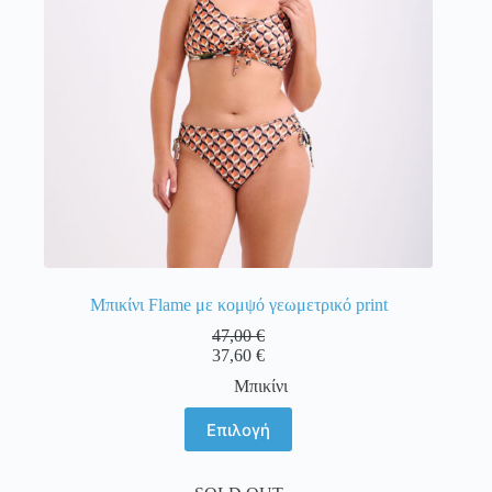
στη
σελίδα
του
προϊόντος
Μπικίνι Flame με κομψό γεωμετρικό print
47,00
€
37,60
€
Μπικίνι
Αυτό
Επιλογή
το
προϊόν
έχει