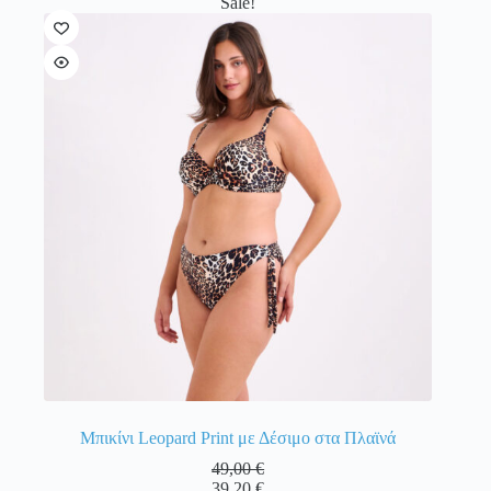
Sale!
πολλαπλές
παραλλαγές.
Οι
επιλογές
μπορούν
να
επιλεγούν
στη
σελίδα
του
προϊόντος
Μπικίνι Leopard Print με Δέσιμο στα Πλαϊνά
49,00
€
39,20
€