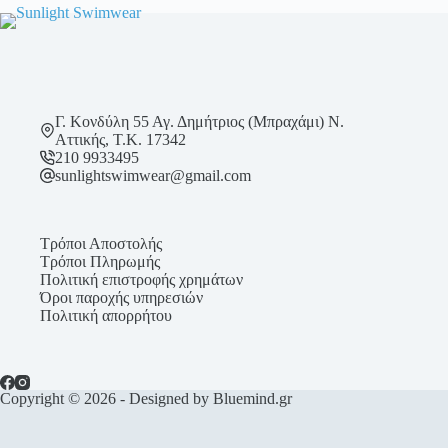
επιλεγούν
στη
σελίδα
του
προϊόντος
Γ. Κονδύλη 55 Αγ. Δημήτριος (Μπραχάμι) Ν.
Αττικής, Τ.Κ. 17342
210 9933495
sunlightswimwear@gmail.com
Τρόποι Αποστολής
Τρόποι Πληρωμής
Πολιτική επιστροφής χρημάτων
Όροι παροχής υπηρεσιών
Πολιτική απορρήτου
Copyright © 2026 - Designed by Bluemind.gr