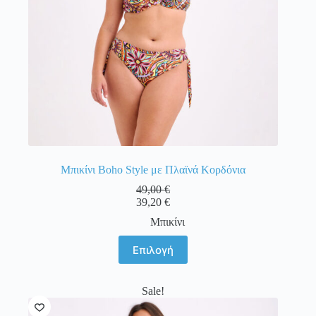
Μπικίνι Boho Style με Πλαϊνά Κορδόνια
49,00
€
39,20
€
Μπικίνι
Αυτό
Επιλογή
το
προϊόν
έχει
Sale!
πολλαπλές
παραλλαγές.