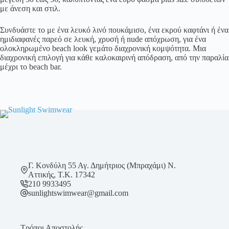
με άνεση και στιλ.
Συνδυάστε το με ένα λευκό λινό πουκάμισο, ένα εκρού καφτάνι ή ένα
ημιδιαφανές παρεό σε λευκή, χρυσή ή nude απόχρωση, για ένα
ολοκληρωμένο beach look γεμάτο διαχρονική κομψότητα. Μια
διαχρονική επιλογή για κάθε καλοκαιρινή απόδραση, από την παραλία
μέχρι το beach bar.
Γ. Κονδύλη 55 Αγ. Δημήτριος (Μπραχάμι) Ν.
Αττικής, Τ.Κ. 17342
210 9933495
sunlightswimwear@gmail.com
Τρόποι Αποστολής