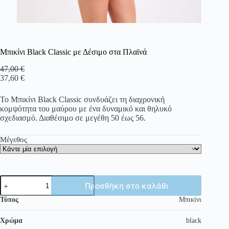
Μπικίνι Black Classic με Δέσιμο στα Πλαϊνά
47,00
€
37,60
€
Το Μπικίνι Black Classic συνδυάζει τη διαχρονική
κομψότητα του μαύρου με ένα δυναμικό και θηλυκό
σχεδιασμό. Διαθέσιμο σε μεγέθη 50 έως 56.
Μέγεθος
Μπικίνι
Προσθήκη στο καλάθι
Black
Classic
Τύπος
Μπικίνι
με
Δέσιμο
Χρώμα
black
στα