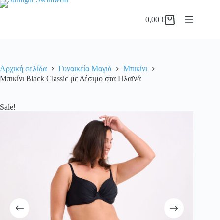
Μετάβαση
προϊόν
στο
έχει
0,00
€
περιεχόμενο
πολλαπλ
Καλάθι
παραλλα
Αγορών
Οι
επιλογές
μπορού
να
Αρχική σελίδα
Γυναικεία Μαγιό
Μπικίνι
επιλεγο
Μπικίνι Black Classic με Δέσιμο στα Πλαϊνά
στη
σελίδα
του
Sale!
προϊόντ