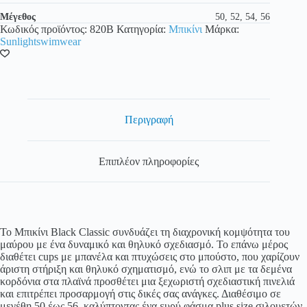
Πλαϊνά
ποσότητα
Μέγεθος
50, 52, 54, 56
Κωδικός προϊόντος:
820B
Κατηγορία:
Μπικίνι
Μάρκα:
Sunlightswimwear
Περιγραφή
Επιπλέον πληροφορίες
Το Μπικίνι Black Classic συνδυάζει τη διαχρονική κομψότητα του
μαύρου με ένα δυναμικό και θηλυκό σχεδιασμό. Το επάνω μέρος
διαθέτει cups με μπανέλα και πτυχώσεις στο μπούστο, που χαρίζουν
άριστη στήριξη και θηλυκό σχηματισμό, ενώ το σλιπ με τα δεμένα
κορδόνια στα πλαϊνά προσθέτει μια ξεχωριστή σχεδιαστική πινελιά
και επιτρέπει προσαρμογή στις δικές σας ανάγκες. Διαθέσιμο σε
μεγέθη 50 έως 56, καλύπτοντας ένα ευρύ φάσμα plus size σιλουετών