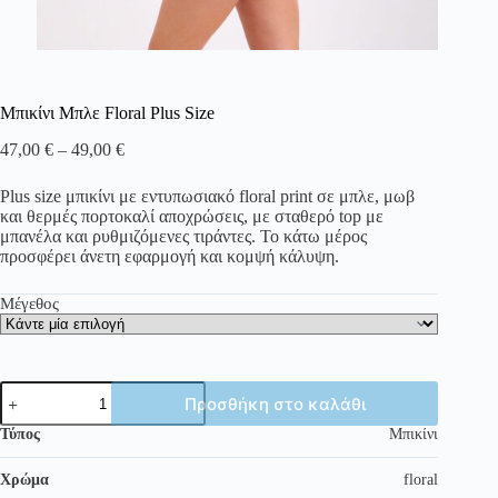
Μπικίνι Μπλε Floral Plus Size
Price
47,00
€
–
49,00
€
range:
47,00 €
Plus size μπικίνι με εντυπωσιακό floral print σε μπλε, μωβ
through
και θερμές πορτοκαλί αποχρώσεις, με σταθερό top με
49,00 €
μπανέλα και ρυθμιζόμενες τιράντες. Το κάτω μέρος
προσφέρει άνετη εφαρμογή και κομψή κάλυψη.
Μέγεθος
Μπικίνι
Προσθήκη στο καλάθι
Μπλε
Floral
Τύπος
Μπικίνι
Plus
Size
Χρώμα
floral
ποσότητα