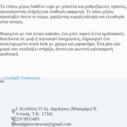
Το επάνω μέρος διαθέτει cups με μπανέλα και ρυθμιζόμενες τιράντες,
προσφέροντας στήριξη και σταθερή εφαρμογή. Το κάτω μέρος
αγκαλιάζει άνετα το σώμα, χαρίζοντας κομψή κάλυψη και ελευθερία
στην κίνηση.
Φορεμένο με ένα λευκό καφτάνι, ένα μπλε παρεό ή ένα ημιδιαφανές
beachwear σε μωβ ή πορτοκαλί αποχρώσεις, δημιουργεί ένα
ολοκληρωμένο resort look με χρώμα και χαρακτήρα. Ένα plus size
μαγιό που συνδυάζει στήριξη, άνεση και φωτεινή καλοκαιρινή
αισθητική.
Γ. Κονδύλη 55 Αγ. Δημήτριος (Μπραχάμι) Ν.
Αττικής, Τ.Κ. 17342
210 9933495
sunlightswimwear@gmail.com