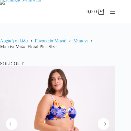
Μετάβαση
στο
0,00
€
περιεχόμενο
Καλάθι
Αγορών
Αρχική σελίδα
Γυναικεία Μαγιό
Μπικίνι
Μπικίνι Μπλε Floral Plus Size
SOLD OUT