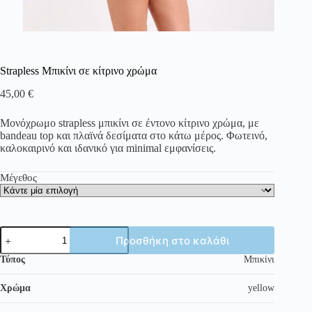
Strapless Mπικίνι σε κίτρινο χρώμα
45,00
€
Μονόχρωμο strapless μπικίνι σε έντονο κίτρινο χρώμα, με
bandeau top και πλαϊνά δεσίματα στο κάτω μέρος. Φωτεινό,
καλοκαιρινό και ιδανικό για minimal εμφανίσεις.
Μέγεθος
Strapless
Προσθήκη στο καλάθι
Mπικίνι
σε
Τύπος
Μπικίνι
κίτρινο
χρώμα
Χρώμα
yellow
ποσότητα