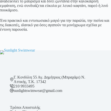
αναδεικνύει το μαύρισμα και δίνει ζωντάνια στην καλοκαιρινή
εμφάνιση, ενώ συνδυάζεται εύκολα με λευκό καφτάνι, παρεό ή λινό
πουκάμισο.
Ένα πρακτικό και εντυπωσιακό μαγιό για την παραλία, την πισίνα και
τις διακοπές, ιδανικό για όσες αγαπούν τα μονόχρωμα σχέδια με
έντονη παρουσία.
Γ. Κονδύλη 55 Αγ. Δημήτριος (Μπραχάμι) Ν.
Αττικής, Τ.Κ. 17342
210 9933495
sunlightswimwear@gmail.com
Τρόποι Αποστολής