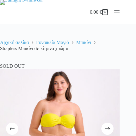
Μετάβαση
στο
0,00
€
περιεχόμενο
Καλάθι
Αγορών
Αρχική σελίδα
Γυναικεία Μαγιό
Μπικίνι
Strapless Mπικίνι σε κίτρινο χρώμα
SOLD OUT