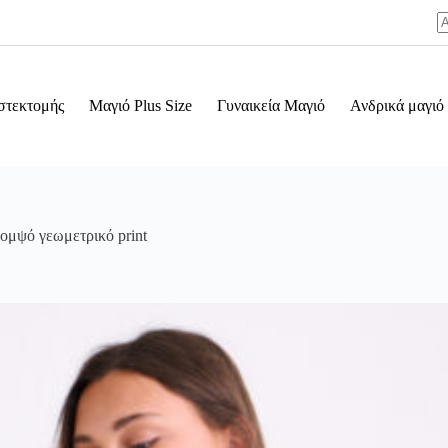
προϊόν
έχει
N
πολλαπλές
re
παραλλαγές.
Οι
επιλογές
στεκτομής
Μαγιό Plus Size
Γυναικεία Μαγιό
Ανδρικά μαγιό
μπορούν
να
επιλεγούν
στη
σελίδα
του
προϊόντος
κομψό γεωμετρικό print