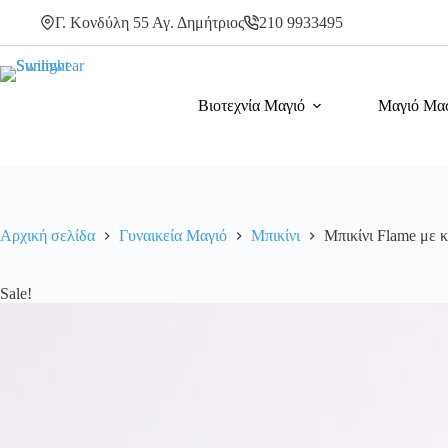
κομψό
Μετάβαση
γεωμετρικό
Γ. Κονδύλη 55 Αγ. Δημήτριος
210 9933495
στο
print
περιεχόμενο
ποσότητα
Βιοτεχνία Μαγιό
Μαγιό Μα
Αρχική σελίδα
Γυναικεία Μαγιό
Μπικίνι
Μπικίνι Flame με 
Sale!