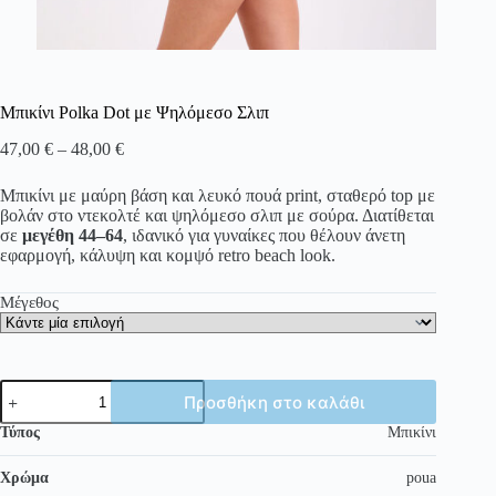
Μπικίνι Polka Dot με Ψηλόμεσο Σλιπ
Price
47,00
€
–
48,00
€
range:
47,00 €
Μπικίνι με μαύρη βάση και λευκό πουά print, σταθερό top με
through
βολάν στο ντεκολτέ και ψηλόμεσο σλιπ με σούρα. Διατίθεται
48,00 €
σε
μεγέθη
44–64
, ιδανικό για γυναίκες που θέλουν άνετη
εφαρμογή, κάλυψη και κομψό retro beach look.
Μέγεθος
Μπικίνι
Προσθήκη στο καλάθι
Polka
Dot
Τύπος
Μπικίνι
με
Ψηλόμεσο
Χρώμα
poua
Σλιπ