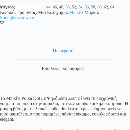
ποσότητα
Μέγεθος
44, 46, 48, 50, 52, 54, 56, 58, 60, 62, 64
Κωδικός προϊόντος:
Μ/Δ
Κατηγορία:
Μπικίνι
Μάρκα:
Sunlightswimwear
Περιγραφή
Επιπλέον πληροφορίες
Το Μπικίνι Polka Dot με Ψηλόμεσο Σλιπ φέρνει τη διαχρονική
γοητεία του πουά στην παραλία, με έναν κομψό και θηλυκό τρόπο. Η
μαύρη βάση με τις λευκές polka dot λεπτομέρειες δημιουργεί ένα
retro αποτέλεσμα που παραμένει πάντα επίκαιρο, ευκολοφόρετο και
elegant.