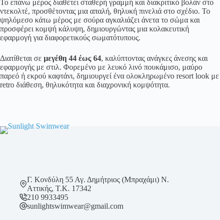
Το επάνω μέρος διαθέτει σταθερή γραμμή και διακριτικό βολάν στο
ντεκολτέ, προσθέτοντας μια απαλή, θηλυκή πινελιά στο σχέδιο. Το
ψηλόμεσο κάτω μέρος με σούρα αγκαλιάζει άνετα το σώμα και
προσφέρει κομψή κάλυψη, δημιουργώντας μια κολακευτική
εφαρμογή για διαφορετικούς σωματότυπους.
Διατίθεται σε
μεγέθη 44 έως 64
, καλύπτοντας ανάγκες άνεσης και
εφαρμογής με στιλ. Φορεμένο με λευκό λινό πουκάμισο, μαύρο
παρεό ή εκρού καφτάνι, δημιουργεί ένα ολοκληρωμένο resort look με
retro διάθεση, θηλυκότητα και διαχρονική κομψότητα.
Γ. Κονδύλη 55 Αγ. Δημήτριος (Μπραχάμι) Ν.
Αττικής, Τ.Κ. 17342
210 9933495
sunlightswimwear@gmail.com