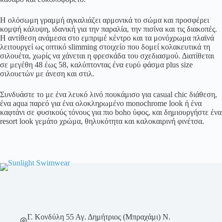
Η ολόσωμη γραμμή αγκαλιάζει αρμονικά το σώμα και προσφέρει
κομψή κάλυψη, ιδανική για την παραλία, την πισίνα και τις διακοπές.
Η αντίθεση ανάμεσα στο εμπριμέ κέντρο και τα μονόχρωμα πλαϊνά
λειτουργεί ως οπτικό slimming στοιχείο που δομεί κολακευτικά τη
σιλουέτα, χωρίς να χάνεται η φρεσκάδα του σχεδιασμού. Διατίθεται
σε μεγέθη 48 έως 58, καλύπτοντας ένα ευρύ φάσμα plus size
σιλουετών με άνεση και στιλ.
Συνδυάστε το με ένα λευκό λινό πουκάμισο για casual chic διάθεση,
ένα aqua παρεό για ένα ολοκληρωμένο monochrome look ή ένα
καφτάνι σε φυσικούς τόνους για πιο boho ύφος, και δημιουργήστε ένα
resort look γεμάτο χρώμα, θηλυκότητα και καλοκαιρινή φινέτσα.
Γ. Κονδύλη 55 Αγ. Δημήτριος (Μπραχάμι) Ν.