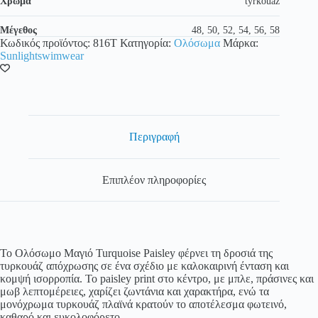
Χρώμα
tyrkouáz
Μέγεθος
48, 50, 52, 54, 56, 58
Κωδικός προϊόντος:
816T
Κατηγορία:
Ολόσωμα
Μάρκα:
Sunlightswimwear
Περιγραφή
Επιπλέον πληροφορίες
Το Ολόσωμο Μαγιό Turquoise Paisley φέρνει τη δροσιά της
τυρκουάζ απόχρωσης σε ένα σχέδιο με καλοκαιρινή ένταση και
κομψή ισορροπία. Το paisley print στο κέντρο, με μπλε, πράσινες και
μωβ λεπτομέρειες, χαρίζει ζωντάνια και χαρακτήρα, ενώ τα
μονόχρωμα τυρκουάζ πλαϊνά κρατούν το αποτέλεσμα φωτεινό,
καθαρό και ευκολοφόρετο.