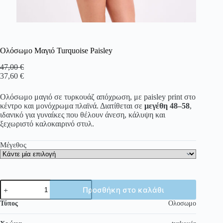
Ολόσωμο Μαγιό Turquoise Paisley
47,00
€
37,60
€
Ολόσωμο μαγιό σε τυρκουάζ απόχρωση, με paisley print στο
κέντρο και μονόχρωμα πλαϊνά. Διατίθεται σε
μεγέθη
48–58
,
ιδανικό για γυναίκες που θέλουν άνεση, κάλυψη και
ξεχωριστό καλοκαιρινό στυλ.
Μέγεθος
Ολόσωμο
Προσθήκη στο καλάθι
Μαγιό
Turquoise
Τύπος
Ολοσωμο
Paisley
ποσότητα