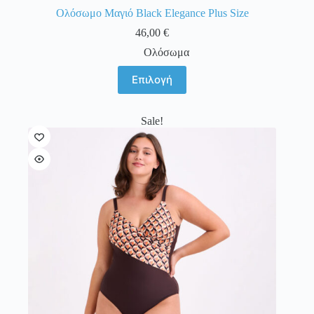
Ολόσωμο Μαγιό Black Elegance Plus Size
46,00
€
Ολόσωμα
Αυτό
Επιλογή
το
προϊόν
έχει
Sale!
πολλαπλές
παραλλαγές.
Οι
επιλογές
μπορούν
να
επιλεγούν
στη
σελίδα
του
προϊόντος