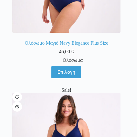
Ολόσωμο Μαγιό Navy Elegance Plus Size
46,00
€
Ολόσωμα
Αυτό
Επιλογή
το
προϊόν
έχει
Sale!
πολλαπλές
παραλλαγές.
Οι
επιλογές
μπορούν
να
επιλεγούν
στη
σελίδα