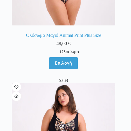
Ολόσωμο Μαγιό Animal Print Plus Size
48,00
€
Ολόσωμα
Αυτό
Επιλογή
το
προϊόν
έχει
Sale!
πολλαπλές
παραλλαγές.
Οι
επιλογές
μπορούν
να
επιλεγούν
στη
σελίδα
του