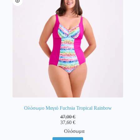
επιλογές
μπορούν
να
επιλεγούν
στη
σελίδα
του
προϊόντος
Ολόσωμο Μαγιό Fuchsia Tropical Rainbow
47,00
€
37,60
€
Ολόσωμα
Αυτό