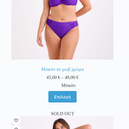
Μπικίνι σε μωβ χρώμα
Price
45,00
€
–
49,00
€
range:
Μπικίνι
45,00 €
through
Αυτό
Επιλογή
49,00 €
το
προϊόν
έχει
SOLD OUT
πολλαπλές
παραλλαγές.
Οι