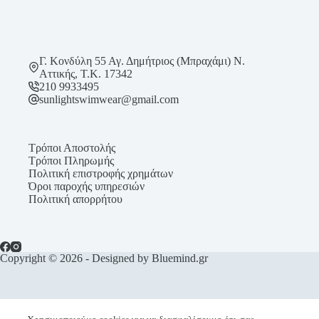
σελίδα
του
προϊόντος
Γ. Κονδύλη 55 Αγ. Δημήτριος (Μπραχάμι) Ν.
Αττικής, Τ.Κ. 17342
210 9933495
sunlightswimwear@gmail.com
Τρόποι Αποστολής
Τρόποι Πληρωμής
Πολιτική επιστροφής χρημάτων
Όροι παροχής υπηρεσιών
Πολιτική απορρήτου
Copyright © 2026 - Designed by Bluemind.gr