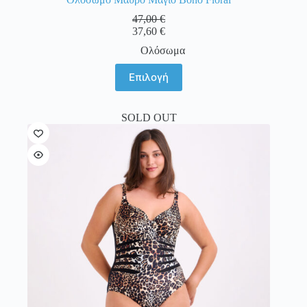
47,00
€
37,60
€
Ολόσωμα
Αυτό
Επιλογή
το
προϊόν
έχει
SOLD OUT
πολλαπλές
παραλλαγές.
Οι
επιλογές
μπορούν
να
επιλεγούν
στη
σελίδα
του
προϊόντος