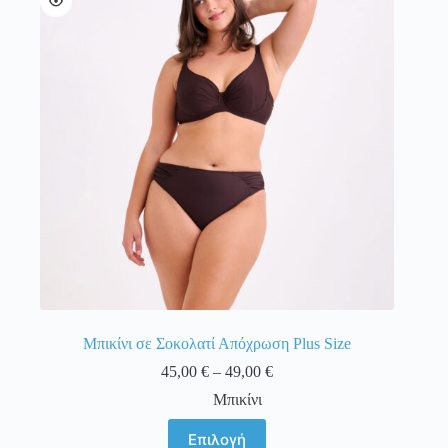
επιλογές
μπορούν
να
επιλεγούν
στη
σελίδα
του
προϊόντος
Μπικίνι σε Σοκολατί Απόχρωση Plus Size
Price
45,00
€
–
49,00
€
range:
Μπικίνι
45,00 €
through
Αυτό
Επιλογή
49,00 €
το