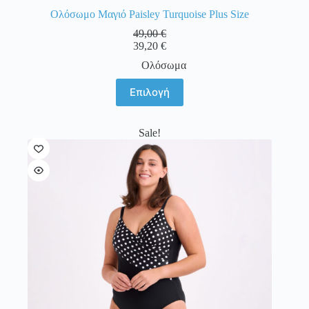
Ολόσωμο Μαγιό Paisley Turquoise Plus Size
49,00
€
39,20
€
Ολόσωμα
Αυτό
Επιλογή
το
προϊόν
έχει
Sale!
πολλαπλές
παραλλαγές.
Οι
επιλογές
μπορούν
να
επιλεγούν
στη
σελίδα
του
προϊόντος