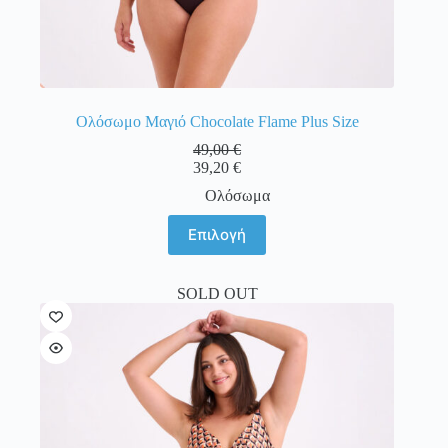
Ολόσωμο Μαγιό Chocolate Flame Plus Size
49,00
€
39,20
€
Ολόσωμα
Αυτό
Επιλογή
το
προϊόν
έχει
SOLD OUT
πολλαπλές
παραλλαγές.
Οι
επιλογές
μπορούν
να
επιλεγούν
στη
σελίδα