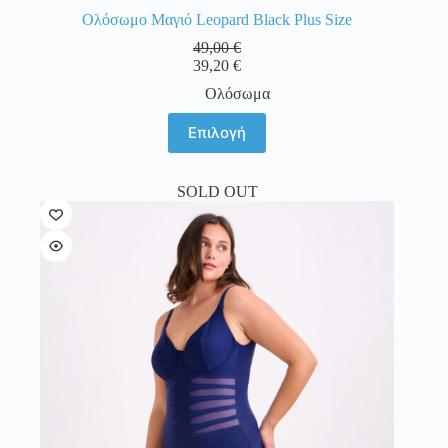
Ολόσωμο Μαγιό Leopard Black Plus Size
49,00
€
39,20
€
Ολόσωμα
Αυτό
Επιλογή
το
προϊόν
έχει
SOLD OUT
πολλαπλές
παραλλαγές.
Οι
επιλογές
μπορούν
να
επιλεγούν
στη
σελίδα
του
προϊόντος