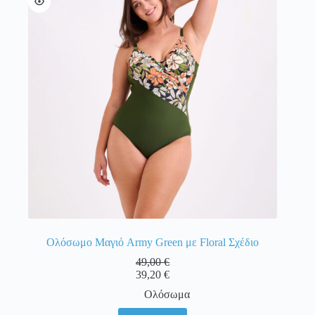
επιλογές
μπορούν
να
επιλεγούν
στη
σελίδα
του
προϊόντος
Ολόσωμο Μαγιό Army Green με Floral Σχέδιο
49,00
€
39,20
€
Ολόσωμα
Αυτό