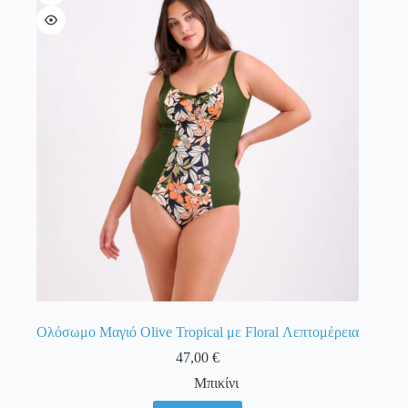
Οι
επιλογές
μπορούν
να
επιλεγούν
στη
σελίδα
του
προϊόντος
Ολόσωμο Μαγιό Olive Tropical με Floral Λεπτομέρεια
47,00
€
Μπικίνι
Αυτό