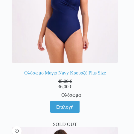
του
προϊόντος
Ολόσωμο Μαγιό Navy Κρουαζέ Plus Size
45,00
€
36,00
€
Ολόσωμα
Αυτό
Επιλογή
το
προϊόν
έχει
SOLD OUT
πολλαπλές
παραλλαγές.