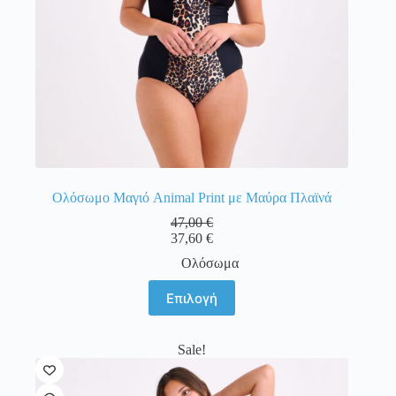
προϊόντος
Ολόσωμο Μαγιό Animal Print με Μαύρα Πλαϊνά
47,00
€
37,60
€
Ολόσωμα
Αυτό
Επιλογή
το
προϊόν
έχει
Sale!
πολλαπλές
παραλλαγές.
Οι