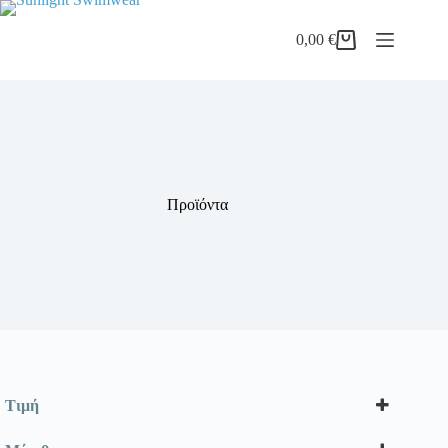
Μετάβαση
στο
0,00
€
περιεχόμενο
Καλάθι
Αγορών
Προϊόντα
Τιμή