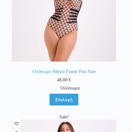
του
προϊόντος
Ολόσωμο Μαγιό Flame Plus Size
48,00
€
Ολόσωμα
Αυτό
Επιλογή
το
προϊόν
έχει
Sale!
πολλαπλές
παραλλαγές.
Οι