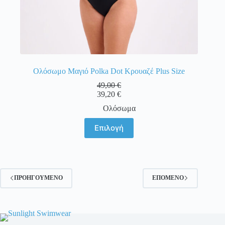
Ολόσωμο Μαγιό Polka Dot Κρουαζέ Plus Size
49,00
€
39,20
€
Ολόσωμα
Αυτό
Επιλογή
το
προϊόν
έχει
πολλαπλές
παραλλαγές.
Οι
ΠΡΟΗΓΟΎΜΕΝΟ
ΕΠΌΜΕΝΟ
επιλογές
μπορούν
να
επιλεγούν
στη