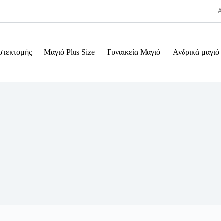
N
re
στεκτομής
Μαγιό Plus Size
Γυναικεία Μαγιό
Ανδρικά μαγιό