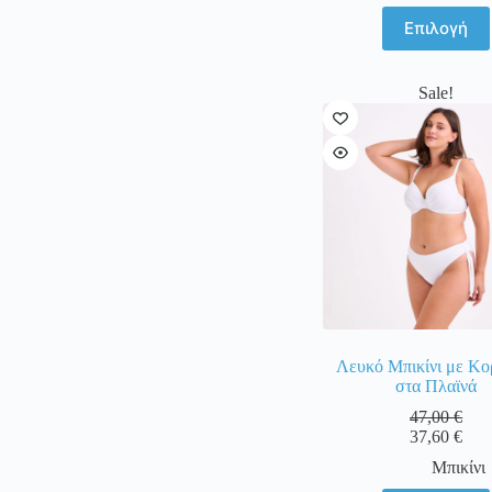
Αυτό
Επιλογή
το
προϊόν
έχει
Sale!
πολλαπ
παραλλα
Οι
επιλογέ
μπορού
να
επιλεγο
στη
σελίδα
του
προϊόντ
Λευκό Μπικίνι με Κο
στα Πλαϊνά
47,00
€
37,60
€
Μπικίνι