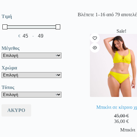
Βλέπετε 1–16 από 79 αποτελ
Τιμή
Sale!
€
-
Minimum Price
Maximum Price
Μέγεθος
Χρώμα
Τύπος
Mπικίνι σε κίτρινο 
ΆΚΥΡΟ
45,00
€
36,00
€
Μπικίνι