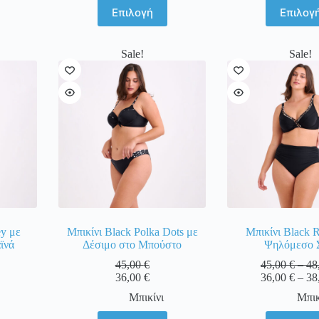
Αυτό
Αυτ
Επιλογή
Επιλογ
το
το
προϊόν
προ
έχει
έχει
Sale!
Sale!
λές
πολλαπλές
πολ
γές.
παραλλαγές.
παρ
Οι
Οι
ς
επιλογές
επιλ
ν
μπορούν
μπο
να
να
ύν
επιλεγούν
επι
στη
στη
σελίδα
σελ
του
του
ος
προϊόντος
προ
ey με
Μπικίνι Black Polka Dots με
Μπικίνι Black R
ϊνά
Δέσιμο στο Μπούστο
Ψηλόμεσο 
45,00
€
45,00
€
–
48
36,00
€
36,00
€
–
38
Μπικίνι
Μπικ
Αυτό
Αυτ