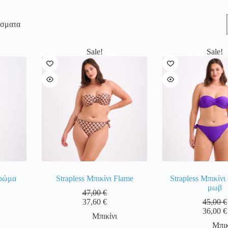
έσματα
Sale!
Sale!
χρώμα
Strapless Mπικίνι Flame
Strapless Mπικίνι
μωβ
47,00
€
37,60
€
45,00
€
36,00
€
Μπικίνι
Μπικ