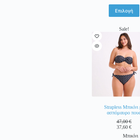
Αυτό
Επιλογή
το
προϊόν
έχει
Sale!
πολλαπ
παραλλα
Οι
επιλογέ
μπορού
να
επιλεγο
στη
σελίδα
του
προϊόντ
Strapless Μπικίνι
ασπόμαυρο που
47,00
€
37,60
€
Μπικίνι