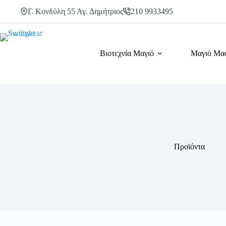
Μετάβαση
Γ. Κονδύλη 55 Αγ. Δημήτριος
210 9933495
στο
περιεχόμενο
Βιοτεχνία Μαγιό
Μαγιό Μα
Προϊόντα