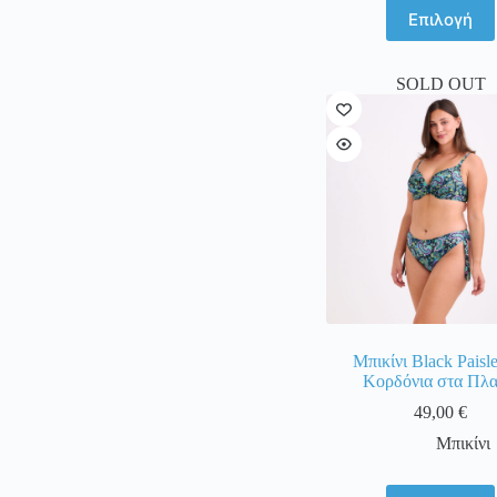
Αυτό
Επιλογή
το
προϊόν
έχει
SOLD OUT
πολλαπ
παραλλα
Οι
επιλογέ
μπορού
να
επιλεγο
στη
σελίδα
του
προϊόντ
Μπικίνι Black Paisl
Κορδόνια στα Πλα
49,00
€
Μπικίνι
Αυτό