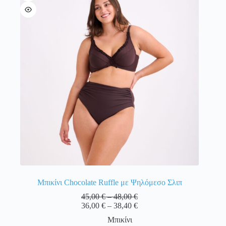
Οι
επιλογές
μπορούν
να
επιλεγούν
στη
σελίδα
του
προϊόντος
Μπικίνι Chocolate Ruffle με Ψηλόμεσο Σλιπ
Price
45,00
€
–
48,00
€
range:
Price
36,00
€
–
38,40
€
45,00 €
range:
Μπικίνι
through
36,00 €