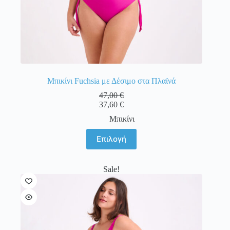
Μπικίνι Fuchsia με Δέσιμο στα Πλαϊνά
47,00
€
37,60
€
Μπικίνι
Αυτό
Επιλογή
το
προϊόν
έχει
Sale!
πολλαπλές
παραλλαγές.
Οι
επιλογές
μπορούν
να
επιλεγούν