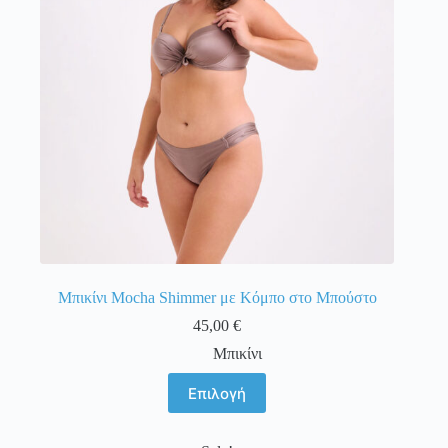
επιλεγούν
στη
σελίδα
του
προϊόντος
Μπικίνι Mocha Shimmer με Κόμπο στο Μπούστο
45,00
€
Μπικίνι
Αυτό
Επιλογή
το
προϊόν
έχει