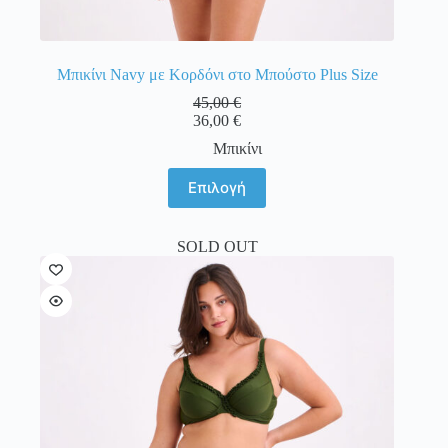
Μπικίνι Navy με Κορδόνι στο Μπούστο Plus Size
45,00
€
36,00
€
Μπικίνι
Αυτό
Επιλογή
το
προϊόν
έχει
SOLD OUT
πολλαπλές
παραλλαγές.
Οι
επιλογές
μπορούν
να
επιλεγούν
στη
σελίδα
του
προϊόντος