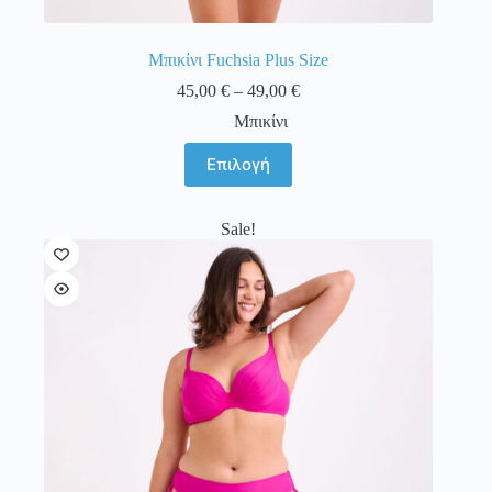
Μπικίνι Fuchsia Plus Size
Price
45,00
€
–
49,00
€
range:
Μπικίνι
45,00 €
through
Αυτό
Επιλογή
49,00 €
το
προϊόν
έχει
Sale!
πολλαπλές
παραλλαγές.
Οι
επιλογές
μπορούν
να
επιλεγούν
στη
σελίδα
του
προϊόντος