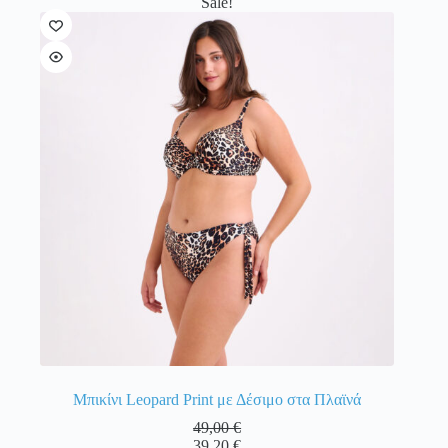
Sale!
πολλαπλές
παραλλαγές.
Οι
επιλογές
μπορούν
να
επιλεγούν
στη
σελίδα
του
προϊόντος
Μπικίνι Leopard Print με Δέσιμο στα Πλαϊνά
49,00
€
39,20
€