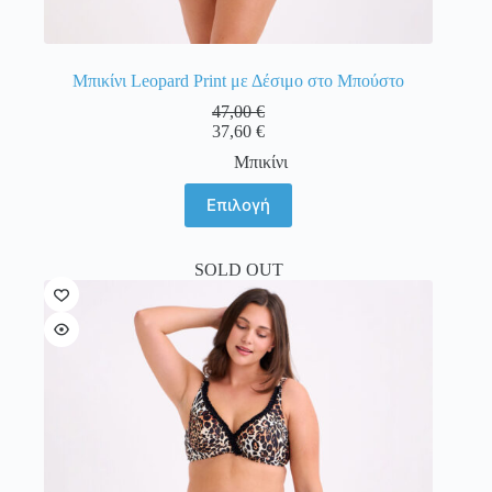
Μπικίνι Leopard Print με Δέσιμο στο Μπούστο
47,00
€
37,60
€
Μπικίνι
Αυτό
Επιλογή
το
προϊόν
έχει
SOLD OUT
πολλαπλές
παραλλαγές.
Οι
επιλογές
μπορούν
να
επιλεγούν
στη
σελίδα
του
προϊόντος