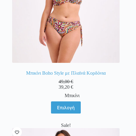
Μπικίνι Boho Style με Πλαϊνά Κορδόνια
49,00
€
39,20
€
Μπικίνι
Αυτό
Επιλογή
το
προϊόν
έχει
Sale!
πολλαπλές
παραλλαγές.