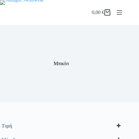
Μετάβαση
στο
0,00
€
περιεχόμενο
Καλάθι
Αγορών
Μπικίνι
Τιμή