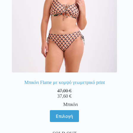
στη
σελίδα
του
προϊόντος
Μπικίνι Flame με κομψό γεωμετρικό print
47,00
€
37,60
€
Μπικίνι
Αυτό
Επιλογή
το
προϊόν
έχει