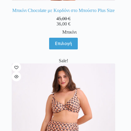
Μπικίνι Chocolate με Κορδόνι στο Μπούστο Plus Size
45,00
€
36,00
€
Μπικίνι
Αυτό
Επιλογή
το
προϊόν
έχει
Sale!
πολλαπλές
παραλλαγές.
Οι
επιλογές
μπορούν
να
επιλεγούν
στη
σελίδα
του
προϊόντος