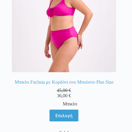
στη
σελίδα
του
προϊόντος
Μπικίνι Fuchsia με Κορδόνι στο Μπούστο Plus Size
45,00
€
36,00
€
Μπικίνι
Αυτό
Επιλογή
το
προϊόν
έχει