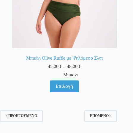
Μπικίνι Olive Ruffle με Ψηλόμεσο Σλιπ
Price
45,00
€
–
48,00
€
range:
Μπικίνι
45,00 €
through
Αυτό
Επιλογή
48,00 €
το
προϊόν
έχει
πολλαπλές
παραλλαγές.
Οι
ΠΡΟΗΓΟΎΜΕΝΟ
ΕΠΌΜΕΝΟ
επιλογές
μπορούν
να