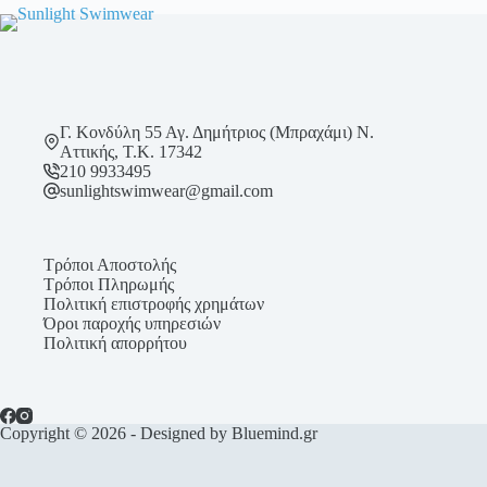
επιλεγούν
στη
σελίδα
του
προϊόντος
Γ. Κονδύλη 55 Αγ. Δημήτριος (Μπραχάμι) Ν.
Αττικής, Τ.Κ. 17342
210 9933495
sunlightswimwear@gmail.com
Τρόποι Αποστολής
Τρόποι Πληρωμής
Πολιτική επιστροφής χρημάτων
Όροι παροχής υπηρεσιών
Πολιτική απορρήτου
Copyright © 2026 - Designed by Bluemind.gr