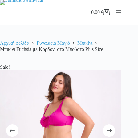
Μετάβαση
προϊόν
στο
έχει
0,00
€
περιεχόμενο
πολλαπλ
Καλάθι
παραλλα
Αγορών
Οι
επιλογές
μπορού
να
Αρχική σελίδα
Γυναικεία Μαγιό
Μπικίνι
επιλεγο
Μπικίνι Fuchsia με Κορδόνι στο Μπούστο Plus Size
στη
σελίδα
του
Sale!
προϊόντ