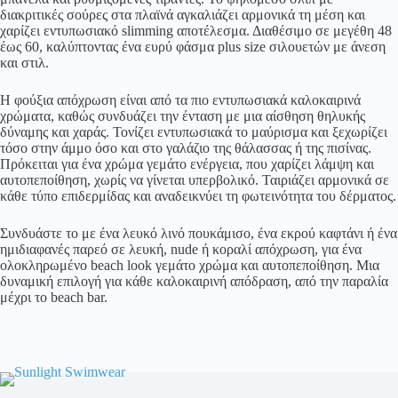
διακριτικές σούρες στα πλαϊνά αγκαλιάζει αρμονικά τη μέση και
χαρίζει εντυπωσιακό slimming αποτέλεσμα. Διαθέσιμο σε μεγέθη 48
έως 60, καλύπτοντας ένα ευρύ φάσμα plus size σιλουετών με άνεση
και στιλ.
Η φούξια απόχρωση είναι από τα πιο εντυπωσιακά καλοκαιρινά
χρώματα, καθώς συνδυάζει την ένταση με μια αίσθηση θηλυκής
δύναμης και χαράς. Τονίζει εντυπωσιακά το μαύρισμα και ξεχωρίζει
τόσο στην άμμο όσο και στο γαλάζιο της θάλασσας ή της πισίνας.
Πρόκειται για ένα χρώμα γεμάτο ενέργεια, που χαρίζει λάμψη και
αυτοπεποίθηση, χωρίς να γίνεται υπερβολικό. Ταιριάζει αρμονικά σε
κάθε τύπο επιδερμίδας και αναδεικνύει τη φωτεινότητα του δέρματος.
Συνδυάστε το με ένα λευκό λινό πουκάμισο, ένα εκρού καφτάνι ή ένα
ημιδιαφανές παρεό σε λευκή, nude ή κοραλί απόχρωση, για ένα
ολοκληρωμένο beach look γεμάτο χρώμα και αυτοπεποίθηση. Μια
δυναμική επιλογή για κάθε καλοκαιρινή απόδραση, από την παραλία
μέχρι το beach bar.