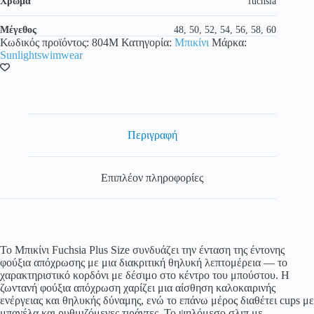
Χρώμα
fuchsia
Μπούστο
Plus
Size
Μέγεθος
48, 50, 52, 54, 56, 58, 60
ποσότητα
Κωδικός προϊόντος:
804M
Κατηγορία:
Μπικίνι
Μάρκα:
Sunlightswimwear
Περιγραφή
Επιπλέον πληροφορίες
Το Μπικίνι Fuchsia Plus Size συνδυάζει την ένταση της έντονης
φούξια απόχρωσης με μια διακριτική θηλυκή λεπτομέρεια — το
χαρακτηριστικό κορδόνι με δέσιμο στο κέντρο του μπούστου. Η
ζωντανή φούξια απόχρωση χαρίζει μια αίσθηση καλοκαιρινής
ενέργειας και θηλυκής δύναμης, ενώ το επάνω μέρος διαθέτει cups με
μπανέλα και ρυθμιζόμενες τιράντες. Το ψηλόμεσο σλιπ με